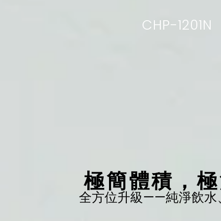
CHP-1201N
極簡體積，極
全方位升級——純淨飲水